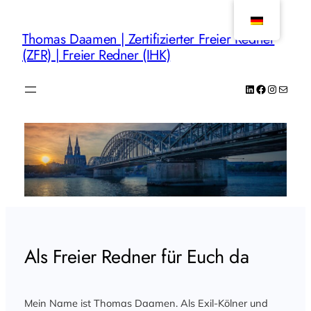
Zum
Inhalt
Thomas Daamen | Zertifizierter Freier Redner
springen
(ZFR) | Freier Redner (IHK)
LinkedIn
Facebook
Instagr
E-Mail
Als Freier Redner für Euch da
Mein Name ist Thomas Daamen. Als Exil-Kölner und